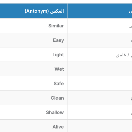
ى
العكس (Antonym)
ف
Similar
Easy
/ غامق
Light
Wet
Safe
Clean
Shallow
Alive