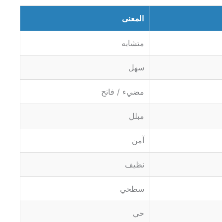
المعنى
متشابه
سهل
مضيء / فاتح
مبلل
آمن
نظيف
سطحي
حي