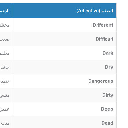
الصفة (Adjective)
المعن
Different
مختل
Difficult
صعب
Dark
مظلم 
Dry
جاف
Dangerous
خطير
Dirty
متسخ
Deep
عميق
Dead
ميت