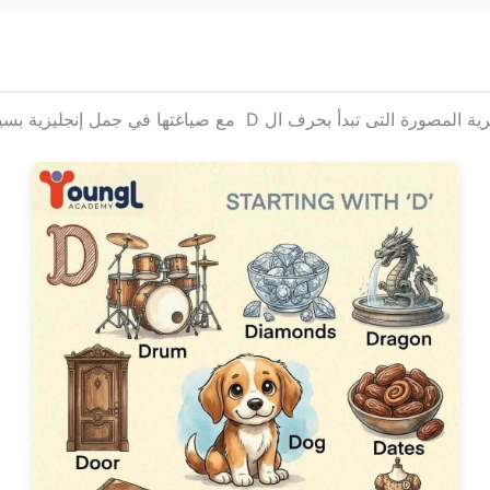
زية بسيطة لتسهيل الحفظ والتطبيق على الأطفال والمبتدئين: