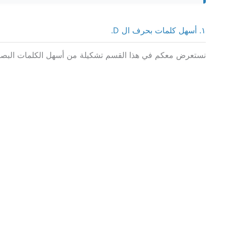
١. أسهل كلمات بحرف ال D.
نستعرض معكم في هذا القسم تشكيلة من أسهل الكلمات البصرية المصورة التى تبدأ بحرف ال D مع صياغتها في جمل إنجلي