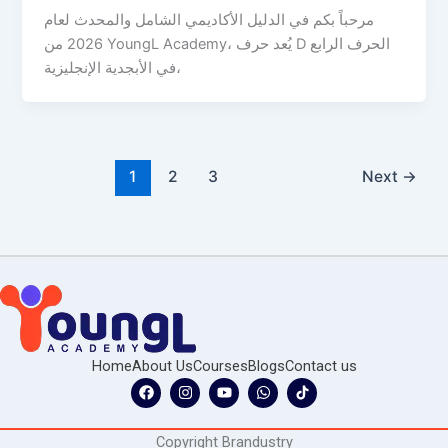
مرحباً بكم في الدليل الأكاديمي الشامل والمحدث لعام
2026 من YoungL Academy، يُعد حرف D الحرف الرابع
في الأبجدية الإنجليزية،
1
2
3
Next
→
Home
About Us
Courses
Blogs
Contact us
F
I
Y
W
a
n
o
h
c
s
u
a
e
t
t
t
Copyright Brandustry
b
a
u
s