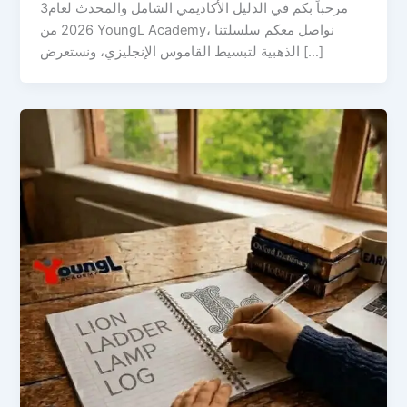
3مرحباً بكم في الدليل الأكاديمي الشامل والمحدث لعام
2026 من YoungL Academy، نواصل معكم سلسلتنا
الذهبية لتبسيط القاموس الإنجليزي، ونستعرض […]